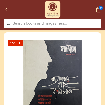
0
17% OFF