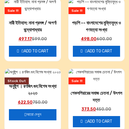
Sale !!!
Sale !!!
নারী ইতিহাস: নানা প্রসঙ্গ / অপর্ণা
পড়শি -- বাংলাদেশের মুক্তিযুদ্ধ ও
বন্দ্যোপাধ্যায়
গণহত্যা সংখ্যা
497.17
599.00
498.00
600.00
ADD TO CART
ADD TO CART
Stock Out
Sale !!!
অনুষ্টুপ । রণজিৎ গুহ বিশেষ সংখ্যা
২০২৩
শেকসপিয়ারের সমাজ চেতনা / উৎপল
দত্ত
622.50
750.00
373.50
450.00
আরো দেখুন
ADD TO CART