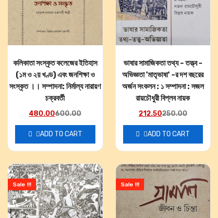
কলিকাতা সংস্কৃত কলেজের ইতিহাস
ভাষার সামাজিকতা তথ্য - তত্ত্ব -
(১ম ও ২য় খণ্ড) এবং জনশিক্ষা ও
অভিজ্ঞতা 'মাতৃভাষা' -র দশ বছরের
সংস্কৃত ।। সম্পাদনা: নির্মাল্য নারায়ণ
অর্জন সংকলন : ১ সম্পাদনা : সজল
চক্রবর্তী
রায়চৌধুরী বিপ্লব নায়ক
480.00
600.00
212.50
250.00
ADD TO CART
ADD TO CART
Sale !!!
Sale !!!