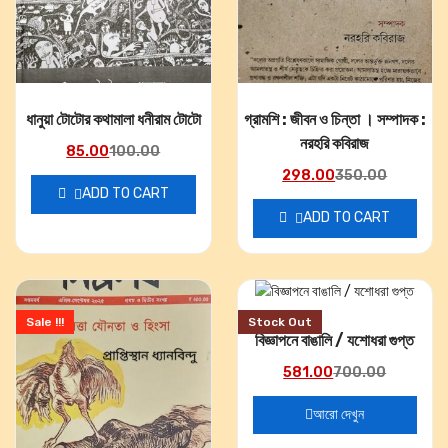
ধানুয়া টোটোর কথামালা ধনীরাম টোটো
গ্রামশি : জীবন ও চিন্তা । সম্পাদক :
নরহরি কবিরাজ
85.00
100.00
298.00
350.00
ADD TO CART
ADD TO CART
Sale !!!
Stock Out
বিজ্ঞাপনে বাঙালি / যশোধরা গুপ্ত
581.00
700.00
আরো দেখুন