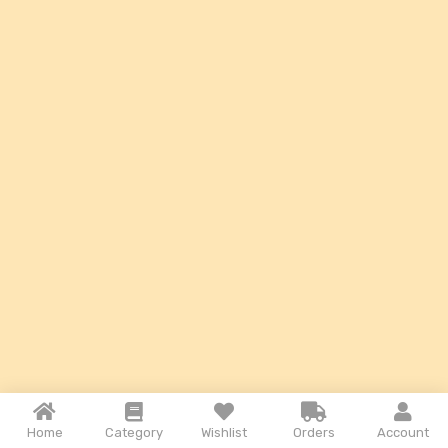
Home
Category
Wishlist
Orders
Account