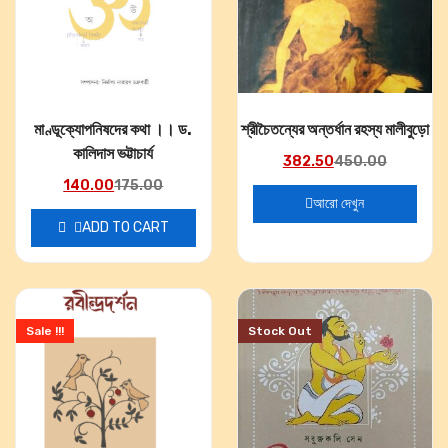
মাণ্ডূক্যোপনিষদের কথা ।। ড.
শ্রীচৈতন্যের অন্তর্ধান রহস্য মালীবুড়ো
কালিদাস ভট্টাচার্য
382.50
450.00
140.00
175.00
আরো দেখুন
ADD TO CART
Sale !!!
Stock Out