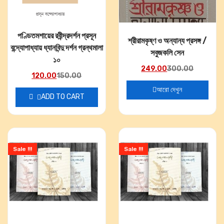
পণ্ডিতমশায়ের রবীন্দ্রদর্শন প্রসূন
শ্রীরামকৃষ্ণ ও অন্যান্য প্রসঙ্গ /
বন্দ্যোপাধ্যায় ধ্যানবিন্দু দর্শন গ্রন্থমালা
সবুজকলি সেন
১০
249.00
300.00
120.00
150.00
আরো দেখুন
ADD TO CART
Sale !!!
Sale !!!