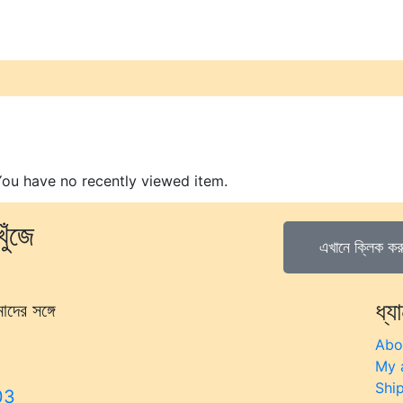
ou have no recently viewed item.
ুঁজে
এখানে ক্লিক কর
ধ্যা
ের সঙ্গে
Abo
My 
Shi
03