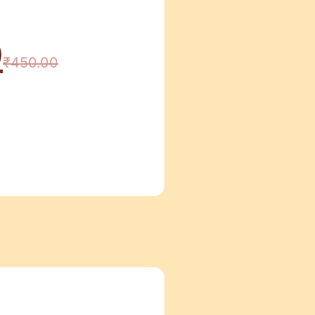
0
₹
450.00