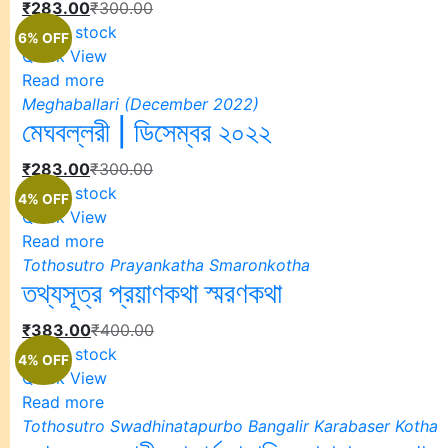
₹
283.00
₹
300.00
Out of stock
6% OFF
Quick View
Read more
Meghaballari (December 2022)
মেঘবল্লরী | ডিসেম্বর ২০২২
₹
283.00
₹
300.00
Out of stock
4% OFF
Quick View
Read more
Tothosutro Prayankatha Smaronkotha
তথ্যসূত্র প্রয়াণকথা স্মরণকথা
₹
383.00
₹
400.00
Out of stock
4% OFF
Quick View
Read more
Tothosutro Swadhinatapurbo Bangalir Karabaser Kotha