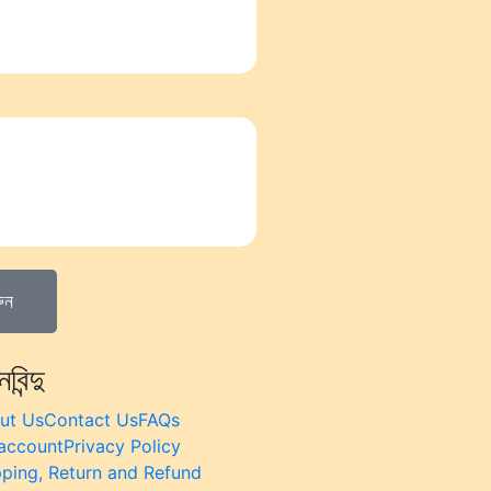
ুন
নবিন্দু
ut Us
Contact Us
FAQs
account
Privacy Policy
pping, Return and Refund