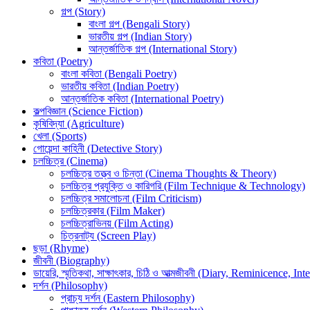
গল্প (Story)
বাংলা গল্প (Bengali Story)
ভারতীয় গল্প (Indian Story)
আন্তর্জাতিক গল্প (International Story)
কবিতা (Poetry)
বাংলা কবিতা (Bengali Poetry)
ভারতীয় কবিতা (Indian Poetry)
আন্তর্জাতিক কবিতা (International Poetry)
কল্পবিজ্ঞান (Science Fiction)
কৃষিবিদ্যা (Agriculture)
খেলা (Sports)
গোয়েন্দা কাহিনী (Detective Story)
চলচ্চিত্র (Cinema)
চলচ্চিত্র তত্ত্ব ও চিন্তা (Cinema Thoughts & Theory)
চলচ্চিত্র প্রযুক্তি ও কারিগরি (Film Technique & Technology)
চলচ্চিত্র সমালোচনা (Film Criticism)
চলচ্চিত্রকার (Film Maker)
চলচ্চিত্রাভিনয় (Film Acting)
চিত্রনাট্য (Screen Play)
ছড়া (Rhyme)
জীবনী (Biography)
ডায়েরি, স্মৃতিকথা, সাক্ষাৎকার, চিঠি ও আত্মজীবনী (Diary, Reminicence,
দর্শন (Philosophy)
প্রাচ্য দর্শন (Eastern Philosophy)