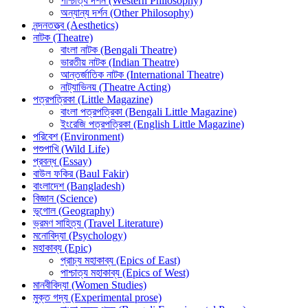
পাশ্চাত্য দর্শন (Western Philosophy)
অন্যান্য দর্শন (Other Philosophy)
নন্দনতত্ত্ব (Aesthetics)
নাটক (Theatre)
বাংলা নাটক (Bengali Theatre)
ভারতীয় নাটক (Indian Theatre)
আন্তর্জাতিক নাটক (International Theatre)
নাট্যাভিনয় (Theatre Acting)
পত্রপত্রিকা (Little Magazine)
বাংলা পত্রপত্রিকা (Bengali Little Magazine)
ইংরেজি পত্রপত্রিকা (English Little Magazine)
পরিবেশ (Environment)
পশুপাখি (Wild Life)
প্রবন্ধ (Essay)
বাউল ফকির (Baul Fakir)
বাংলাদেশ (Bangladesh)
বিজ্ঞান (Science)
ভূগোল (Geography)
ভ্রমণ সাহিত্য (Travel Literature)
মনোবিদ্যা (Psychology)
মহাকাব্য (Epic)
প্রাচ্য মহাকাব্য (Epics of East)
পাশ্চাত্য মহাকাব্য (Epics of West)
মানবীবিদ্যা (Women Studies)
মুক্ত গদ্য (Experimental prose)