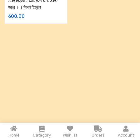
Harappa : Likhon chitran
হরপ্পা । । লিখন চিত্রণ
600.00
Home
Category
Wishlist
Orders
Account